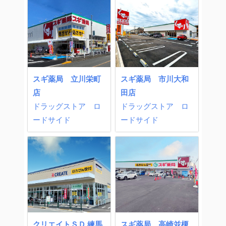
スギ薬局 立川栄町
スギ薬局 市川大和
店
田店
ドラッグストア
ロ
ドラッグストア
ロ
ードサイド
ードサイド
クリエイトＳＤ 練馬
スギ薬局 高崎並榎