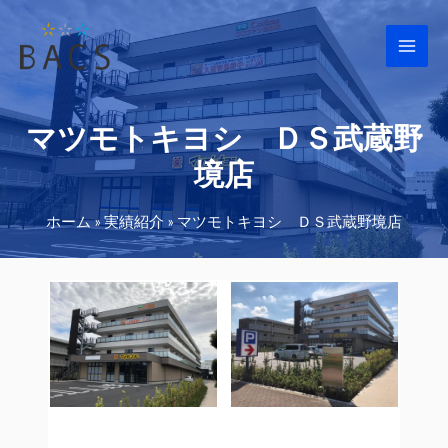
Main
Men
マツモトキヨシ ＤＳ武蔵野
境店
ホーム
»
実績紹介
»
マツモトキヨシ ＤＳ武蔵野境店