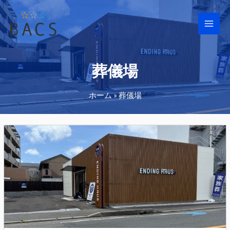
Main
Men
葬儀場
ホーム
»
葬儀場