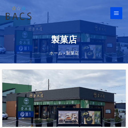
Main
Men
製菓店
ホーム
»
製菓店